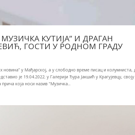
 МУЗИЧКА КУТИЈА” И ДРАГАН
ЕВИЋ, ГОСТИ У РОДНОМ ГРАДУ
х новина” у Мађарској, а у слободно време писац и колумниста, 
дставио је 19.04.2022. у Галерији Ђура Јакшић у Крагујевцу, своју
 прича која носи назив “Музичка...