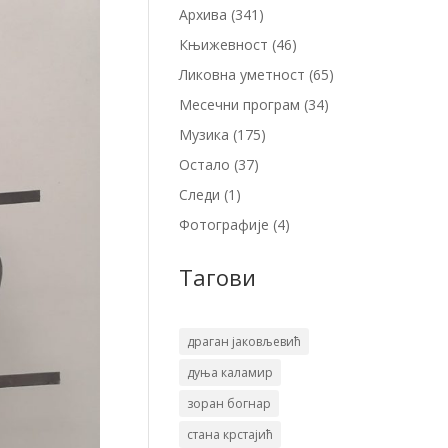
Архива
(341)
Књижевност
(46)
Ликовна уметност
(65)
Месечни програм
(34)
Музика
(175)
Остало
(37)
Следи
(1)
Фотографије
(4)
Тагови
драган јаковљевић
дуња каламир
зоран богнар
стана крстајић