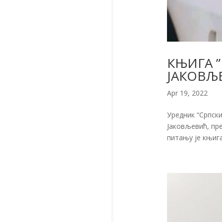
КЊИГА ”
ЈАКОВЉ
Apr 19, 2022
Уредник “Српски
Јаковљевић, пре
питању је књига