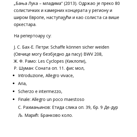
„Бања Лука – младима“ (2013). Одржао је преко 80
солистичких и камерних концерата у региону и
широм Европе, наступајући и као солиста са више
оркестара.
На репертоару су:
Ј. С. Бах-Е. Петри: Schaffe können sicher weiden
(Овчице могу безбједно да пасу) BWV 208,
Ж. Ф. Рамо: Les Cyclopes (Киклопи),
Р. Шуман: Соната оп. 11. фис мол,
Introduzione, Allegro vivace,
Aria,
Scherzo e intermezzo,
Finale: Allegro un poco maestoso
С. Рахмањинов: Етида слика оп. 39, бр. 9 Де-дур
Љ. Марић: Бранково коло.