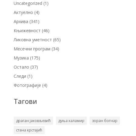
Uncategorized
(1)
Актуелно
(4)
Архива
(341)
Књижевност
(46)
Ликовна уметност
(65)
Месечни програм
(34)
Музика
(175)
Остало
(37)
Следи
(1)
Фотографије
(4)
Тагови
драган јаковљевић
дуња каламир
зоран богнар
стана крстајић