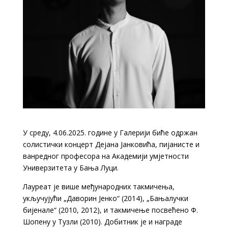
У среду, 4.06.2025. године у Галерији биће одржан
солистички концерт Дејана Јанковића, пијанисте и
ванредног професора на Академији умјетности
Универзитета у Бања Луци.
Лауреат је више међународних такмичења,
укључујући „Даворин Јенко“ (2014), „Бањалучки
бијенале“ (2010, 2012), и такмичење посвећено Ф.
Шопену у Тузли (2010). Добитник је и награде