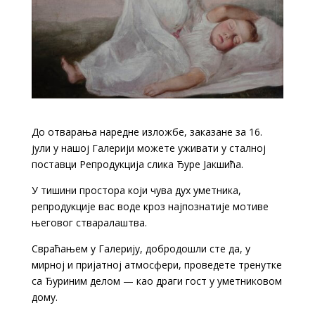
До отварања наредне изложбе, заказане за 16.
јули у нашој Галерији можете уживати у сталној
поставци Репродукција слика Ђуре Јакшића.
У тишини простора који чува дух уметника,
репродукције вас воде кроз најпознатије мотиве
његовог стваралаштва.
Свраћањем у Галерију, добродошли сте да, у
мирној и пријатној атмосфери, проведете тренутке
са Ђуриним делом — као драги гост у уметниковом
дому.