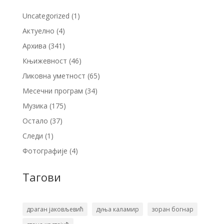
Uncategorized
(1)
Актуелно
(4)
Архива
(341)
Књижевност
(46)
Ликовна уметност
(65)
Месечни програм
(34)
Музика
(175)
Остало
(37)
Следи
(1)
Фотографије
(4)
Тагови
драган јаковљевић
дуња каламир
зоран богнар