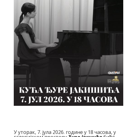
У уторак, 7. јула 2026. године у 18 часова, у
галеријском простору
Ђуре Јакшића
биће