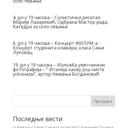
соло певање
4. јул у 19 часова – Солистички реситал
Марије Лазаревић, Одбрана Мастер рада,
Катедра за соло певање
6. јул у 19 часова – Концерт ФИЛУМ-а :
Концерт студената клавира, класа Сање
Луковац
19. јул у 19 часова – Изложба уметничких
фотографија – ” Италија какву још нисте
упознали”, аутор Немања Богдановић
Претрага
Последње вести
ОДРЖАН СОЛИСТИЧКИ КОНЦЕРТ ПИЈАНИСТКИЊЕ