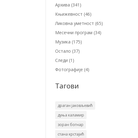
Архива
(341)
Књижевност
(46)
Ликовна уметност
(65)
Месечни програм
(34)
Музика
(175)
Остало
(37)
Следи
(1)
Фотографије
(4)
Тагови
драган јаковљевић
дуња каламир
зоран богнар
стана крстајић