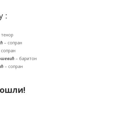
 :
 тенор
ић
– сопран
 сопран
ошевић
– баритон
ић
– сопран
дошли!