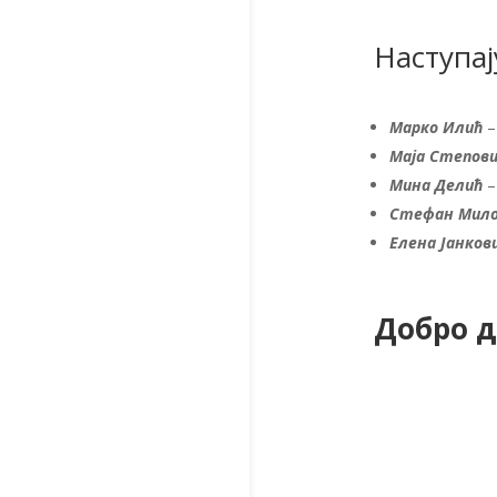
Наступају
Марко Илић
–
Маја Степов
Мина Делић
–
Стефан Мил
Елена Јанков
Добро 