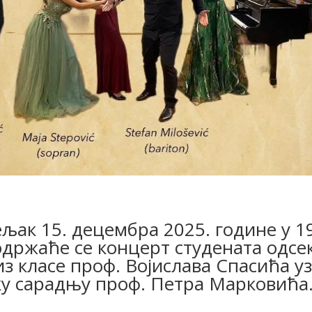
љак 15. децембра 2025. године у 1
одржаће се концерт студената одсе
з класе проф. Војислава Спасића уз
ку сарадњу проф. Петра Марковића