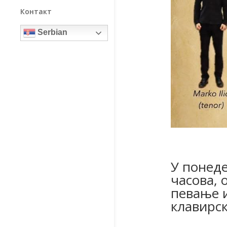
Контакт
Serbian
У понеде
часова, 
певање и
клавирс