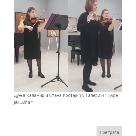
Дуња Каламир и Стана Крстајић у Галерији ” Ђуре
Јакшића “
Претрага