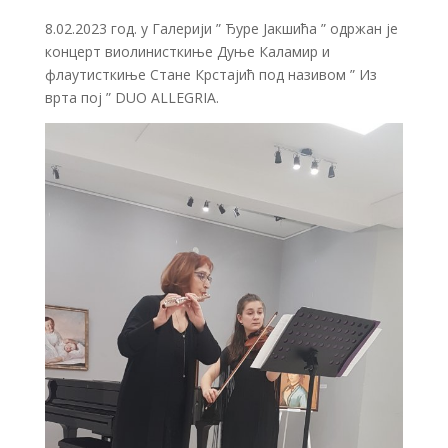
8.02.2023 год. у Галерији ” Ђуре Јакшића ” одржан је
концерт виолинисткиње Дуње Каламир и
флаутисткиње Стане Крстајић под називом ” Из
врта пој ” DUO ALLEGRIA.