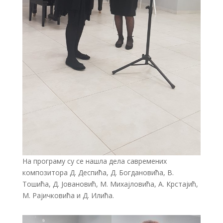
На програму су се нашла дела савремених
композитора Д. Деспића, Д. Богдановића, В.
Тошића, Д. Јовановић, М. Михајловића, А. Крстајић,
М. Рајичковића и Д. Илића.