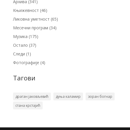
Архива
(341)
Књижевност
(46)
Ликовна уметност
(65)
Месечни програм
(34)
Музика
(175)
Остало
(37)
Следи
(1)
Фотографије
(4)
Тагови
драган јаковљевић
дуња каламир
зоран богнар
стана крстајић