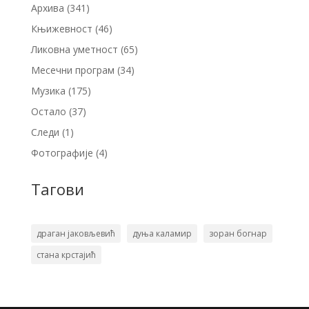
Архива
(341)
Књижевност
(46)
Ликовна уметност
(65)
Месечни програм
(34)
Музика
(175)
Остало
(37)
Следи
(1)
Фотографије
(4)
Тагови
драган јаковљевић
дуња каламир
зоран богнар
стана крстајић