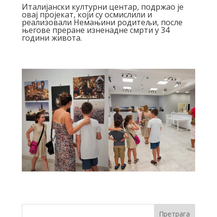
Италијански културни центар, подржао је
овај пројекат, који су осмислили и
реализовали Немањини родитељи, после
његове преране изненадне смрти у 34
години живота.
Претрага