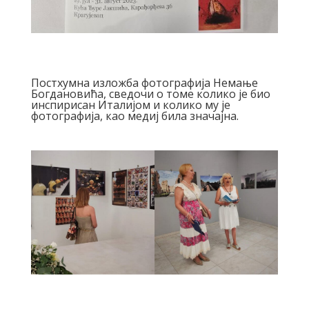
Постхумна изложба фотографија Немање
Богдановића, сведочи о томе колико је био
инспирисан Италијом и колико му је
фотографија, као медиј била значајна.