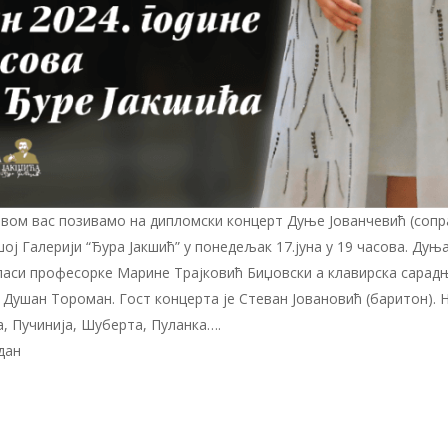
вом вас позивамо на дипломски концерт Дуње Јованчевић (сопра
ој Галерији “Ђура Јакшић” у понедељак 17.јуна у 19 часова. Дуња
ласи професорке Марине Трајковић Биџовски а клавирска сарад
 Душан Тороман. Гост концерта је Стеван Јовановић (баритон). 
, Пучинија, Шуберта, Пуланка….
дан