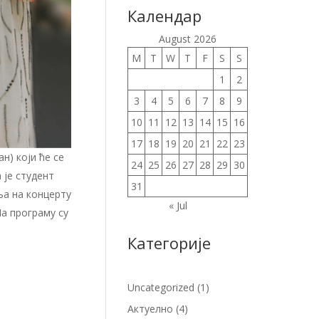
Календар
August 2026
M
T
W
T
F
S
S
1
2
3
4
5
6
7
8
9
10
11
12
13
14
15
16
17
18
19
20
21
22
23
н) који ће се
24
25
26
27
28
29
30
 је студент
31
ња на концерту
« Jul
На програму су
Категорије
Uncategorized
(1)
Актуелно
(4)