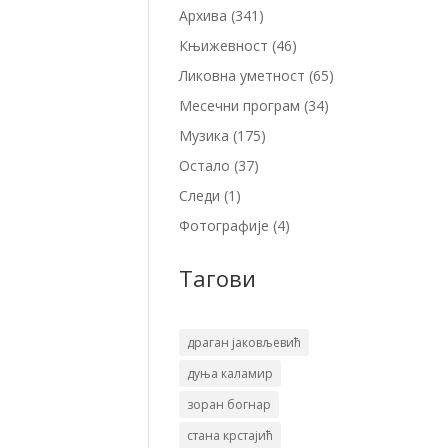
Архива
(341)
Књижевност
(46)
Ликовна уметност
(65)
Месечни програм
(34)
Музика
(175)
Остало
(37)
Следи
(1)
Фотографије
(4)
Тагови
драган јаковљевић
дуња каламир
зоран богнар
стана крстајић