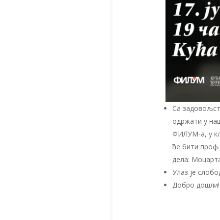
Са задовољст
одржати у наш
ФИЛУМ-а, у к
ће бити проф.
дела: Моцарта
Улаз је слобо
Добро дошли!